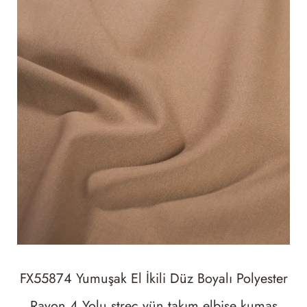
FX55874 Yumuşak El İkili Düz Boyalı Polyester
Rayon 4 Yolu streç yün takım elbise kumaş