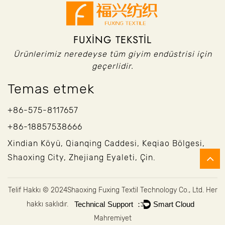
FUXING TEKSTIL
Ürünlerimiz neredeyse tüm giyim endüstrisi için
geçerlidir.
Temas etmek
+86-575-8117657
+86-18857538666
Xindian Köyü, Qianqing Caddesi, Keqiao Bölgesi,
Shaoxing City, Zhejiang Eyaleti, Çin.
Telif Hakkı © 2024
Shaoxing Fuxing Textil Technology Co., Ltd.
Her
hakkı saklıdır.
Technical Support ：
Smart Cloud
Mahremiyet