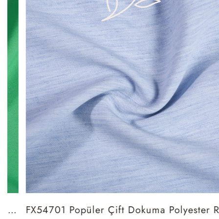
FX54701 Popüler Çift Dokuma Polyester Rayon Streç yün kumaş takım üniformalar için